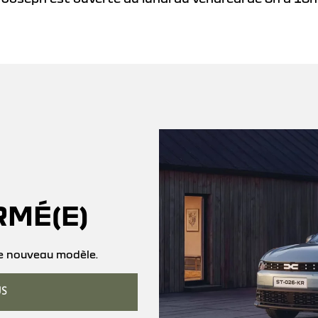
RMÉ(E)
ce nouveau modèle.
US