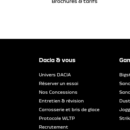
Brochures & tarifs
Dacia & vous
Gam
Univers DACIA
Bigs
Réserver un essai
San
Nos Concessions
San
Entretien & révision
Dust
Carrosserie et bris de glace
Jogg
Protocole WLTP
Strik
Recrutement